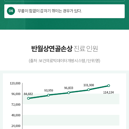
06
무릎이 힘없이 갑자기 꺾이는 경우가 있다.
반월상연골손상
진료 인원
(출처 : 보건의료빅데이터개방시스템 / 단위:명)