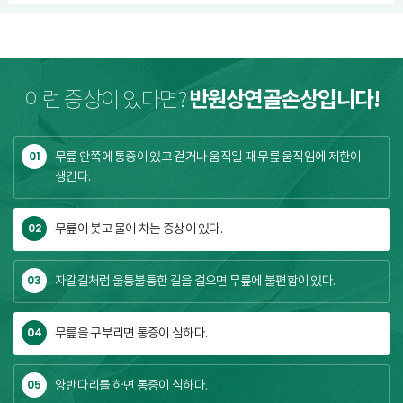
반원상연골손상입니다!
이런 증상이 있다면?
01
무릎 안쪽에 통증이 있고 걷거나 움직일 때 무릎 움직임에 제한이
생긴다.
02
무릎이 붓고 물이 차는 증상이 있다.
03
자갈길처럼 울퉁불퉁한 길을 걸으면 무릎에 불편함이 있다.
04
무릎을 구부리면 통증이 심하다.
05
양반다리를 하면 통증이 심하다.