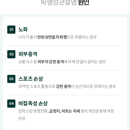
원인
퇴행성관절염
노화
01
반원상연골의 퇴행
나이가 들어
으로 파열되는 경우
외부충격
02
외부의 강한 충격
교통사고 등
에 의해 연골이 긁히는 경우
스포츠 손상
03
강한 충격
과격한 스포츠 활동으로
이 순간적으로 강해지는 경우
비접촉성 손상
04
급정지, 비트는 자세
갑작스런 방향전환,
등의 회전운동에 의한
손상