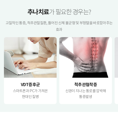
추나치료
가 필요한 경우는?
고질적인 통증, 척추관절질환, 틀어진 신체 불균형 및 부정렬을 바로잡아주는
효과
VDT증후군
척추관협착증
스마트폰과 PC가 가져온
신경이 지나는 통로를 압박해
현대인 질병
통증발생