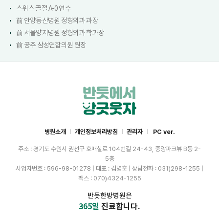
스위스 골절 A-0 연수
前 안양동산병원 정형외과 과장
前 서울양지병원 정형외과 학과장
前 공주 삼성연합의원 원장
병원소개
개인정보처리방침
관리자
PC ver.
주소 : 경기도 수원시 권선구 호매실로 104번길 24-43, 중앙파크뷰 B동 2-
5층
사업자번호 : 596-98-01278 | 대표 : 김명훈 | 상담전화 : 031)298-1255 |
팩스 : 070)4324-1255
반듯한방병원은
365일
진료합니다.