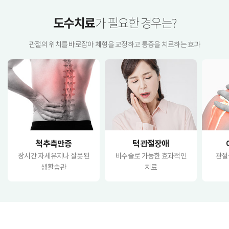
도수치료
가 필요한 경우는?
관절의 위치를 바로잡아 체형을 교정하고 통증을 치료하는 효과
척추측만증
턱관절장애
장시간 자세유지나 잘못된
비수술로 가능한 효과적인
관절
생활습관
치료