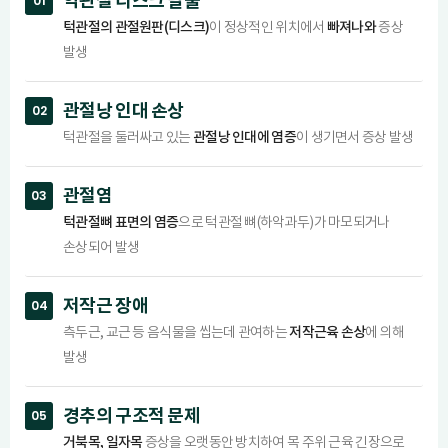
악관절 디스크 탈출
01
턱관절의 관절원판(디스크)
빠져나와
이 정상적인 위치에서
증상
발생
관절낭 인대 손상
02
관절낭 인대에 염증
턱관절을 둘러싸고 있는
이 생기면서 증상 발생
관절염
03
턱관절뼈 표면의 염증
으로 턱관절 뼈(하악과두)가 마모되거나
손상되어 발생
저작근 장애
04
저작근육 손상
측두근, 교근 등 음식물을 씹는데 관여하는
에 의해
발생
경추의 구조적 문제
05
거북목, 일자목
증상을 오랫동안 방치하여 목 주위 근육 긴장으로