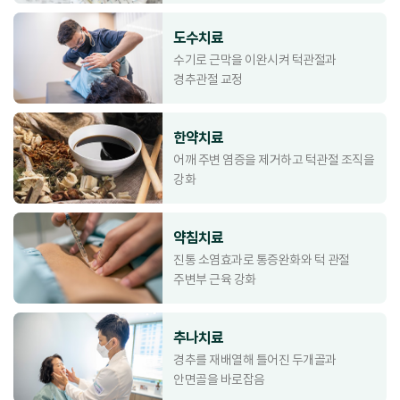
도수치료
수기로 근막을 이완시켜 턱관절과
경추관절 교정
한약치료
어깨 주변 염증을 제거하고 턱관절 조직을
강화
약침치료
진통 소염효과로 통증완화와 턱 관절
주변부 근육 강화
추나치료
경추를 재배열해 틀어진 두개골과
안면골을 바로잡음