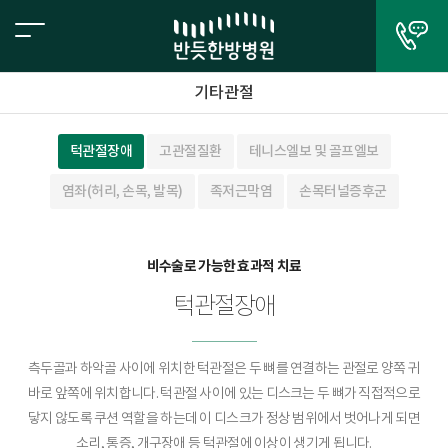
기타관절
턱관절장애
고관절질환
테니스엘보 및 골프엘보
염좌(허리, 손목, 발목)
족저근막염
손목터널증후군
비수술로 가능한 효과적 치료
턱관절장애
측두골과 하악골 사이에 위치한 턱관절은 두 뼈를 연결하는 관절로 양쪽 귀
바로 앞쪽에 위치합니다. 턱관절 사이에 있는 디스크는 두 뼈가 직접적으로
닿지 않도록 쿠션 역할을 하는데 이 디스크가 정상 범위에서 벗어나게 되면
소리, 통증, 개구장애 등 턱관절에 이상이 생기게 됩니다.