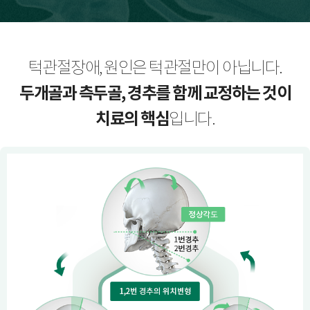
턱관절장애, 원인은 턱관절만이 아닙니다.
두개골과 측두골, 경추를 함께 교정하는 것이
치료의 핵심
입니다.