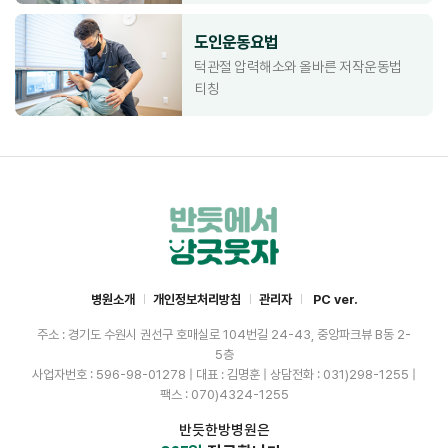
도인운동요법
턱관절 압력해소와 올바른 저작운동법
티칭
병원소개
개인정보처리방침
관리자
PC ver.
주소 : 경기도 수원시 권선구 호매실로 104번길 24-43, 중앙파크뷰 B동 2-
5층
사업자번호 : 596-98-01278 | 대표 : 김명훈 | 상담전화 : 031)298-1255 |
팩스 : 070)4324-1255
반듯한방병원은