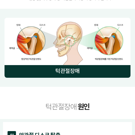
턱관절장애
원인
턱관절장애