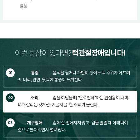
발생
턱관절장애입니다!
이런 증상이 있다면?
01
통증
음식을 씹거나 가만히 있어도 턱 주위가 아프며
귀, 머리, 안면, 뒷목에 통증이 느껴진다.
02
소리
입을 여닫을 때 ’딸깍딸깍’하는 관절음이 나며
뼈가 갈리는 것처럼 ‘지글지글’ 한 소리가 들린다.
03
개구장애
입이 잘 벌어지지 않고, 입을 벌릴 때 아래턱이
옆으로 틀어지면서 벌려진다.